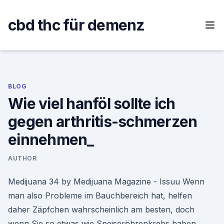
Skip
to
cbd thc für demenz
content
BLOG
Wie viel hanföl sollte ich
gegen arthritis-schmerzen
einnehmen_
AUTHOR
Medijuana 34 by Medijuana Magazine - Issuu Wenn
man also Probleme im Bauchbereich hat, helfen
daher Zäpfchen wahrscheinlich am besten, doch
wenn Sie so etwas wie Speiseröhrenkrebs haben,