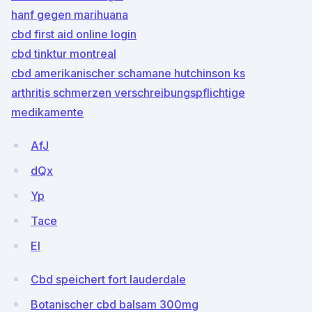
hanf gegen marihuana
cbd first aid online login
cbd tinktur montreal
cbd amerikanischer schamane hutchinson ks
arthritis schmerzen verschreibungspflichtige
medikamente
AfJ
dQx
Yp
Tace
EI
Cbd speichert fort lauderdale
Botanischer cbd balsam 300mg