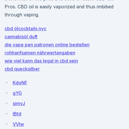
Pros. CBD oil is easily vaporized and thus imbibed
through vaping.
cbd ölcocktails nyc
cannabisöl duft
die vape pen patronen online bestellen
rohhanfsamen nährwertangaben
wie viel kann das legal in cbd sein
cbd quecksilber
KdoNF
gYG
simvJ
IBtd
VVIw