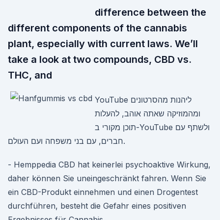
difference between the
different components of the cannabis
plant, especially with current laws. We’ll
take a look at two compounds, CBD vs.
THC, and
YouTube ליהנות מהסרטונים
ומהמוזיקה שאתה אוהב, להעלות
תוכן מקורי ב-YouTube ולשתף עם
חברים, עם בני משפחה ועם העולם.
- Hemppedia CBD hat keinerlei psychoaktive Wirkung,
daher können Sie uneingeschränkt fahren. Wenn Sie
ein CBD-Produkt einnehmen und einen Drogentest
durchführen, besteht die Gefahr eines positiven
Ergebnisses für Cannabis.