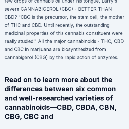
few drops of cannabis oil under his tongue, Larry's
severe CANNABIGEROL (CBG) - BETTER THAN
CBD? "CBG is the precursor, the stem cell, the mother
of THC and CBD. Until recently, the outstanding
medicinal properties of this cannabis constituent were
really studied." All the major cannabinoids - THC, CBD
and CBC in marijuana are biosynthesized from
cannabigerol (CBG) by the rapid action of enzymes.
Read on to learn more about the
differences between six common
and well-researched varieties of
cannabinoids—CBD, CBDA, CBN,
CBG, CBC and