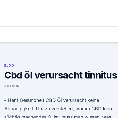
Skip
to
content
BLOG
Cbd öl verursacht tinnitus
AUTHOR
- Hanf Gesundheit CBD Öl verursacht keine
Abhängigkeit. Um zu verstehen, warum CBD kein
süchtig machendes Öl ist, müss man wissen, was