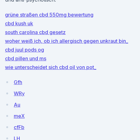
grüne straßen cbd 550mg bewertung
cbd kush uk
south carolina cbd gesetz
woher weiß ich, ob ich allergisch gegen unkraut bin_
cbd juul pods og
cbd pillen und ms
wie unterscheidet sich cbd oil von pot_
Gfh
WRy
Au
meX
cfFb
LH