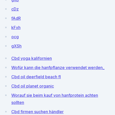
cDz
fAdR
kFxh
ocg
gXSh
Cbd yoga kalifornien
Wofür kann die hanfpflanze verwendet werden_
Cbd oil deerfield beach fl
Cbd oil planet organic
Worauf sie beim kauf von hanfprotein achten
sollten
Cbd firmen suchen händler